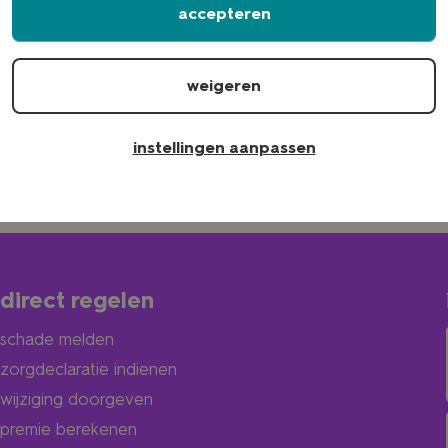
accepteren
weigeren
instellingen aanpassen
direct regelen
schade melden
zorgdeclaratie indienen
wijziging doorgeven
premie berekenen