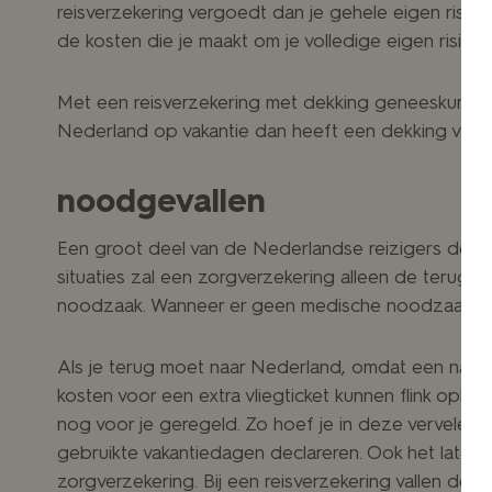
reisverzekering vergoedt dan je gehele eigen risico
de kosten die je maakt om je volledige eigen risico 
Met een reisverzekering met dekking geneeskundige
Nederland op vakantie dan heeft een dekking voor
noodgevallen
Een groot deel van de Nederlandse reizigers denkt 
situaties zal een zorgverzekering alleen de terug
noodzaak. Wanneer er geen medische noodzaak is wo
Als je terug moet naar Nederland, omdat een naast f
kosten voor een extra vliegticket kunnen flink oplo
nog voor je geregeld. Zo hoef je in deze vervelende
gebruikte vakantiedagen declareren. Ook het laten 
zorgverzekering. Bij een reisverzekering vallen dez