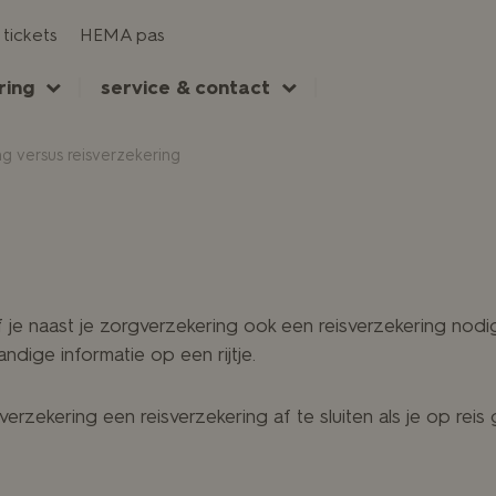
tickets
HEMA pas
ring
service & contact
g versus reisverzekering
g
of je naast je zorgverzekering ook een reisverzekering nodi
handige informatie op een rijtje.
rzekering een reisverzekering af te sluiten als je op reis 