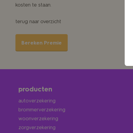
kosten te staan.
terug naar overzicht
Bereken Premie
producten
autoverzekering
brommerverzekering
woonverzekering
zorgverzekering