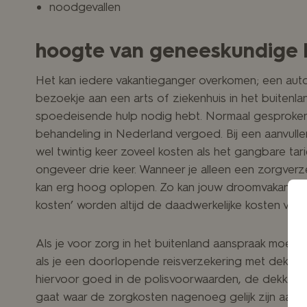
noodgevallen
hoogte van geneeskundige 
Het kan iedere vakantieganger overkomen; een auto-
bezoekje aan een arts of ziekenhuis in het buitenl
spoedeisende hulp nodig hebt. Normaal gesproken 
behandeling in Nederland vergoed. Bij een aanvull
wel twintig keer zoveel kosten als het gangbare tarie
ongeveer drie keer. Wanneer je alleen een zorgverze
kan erg hoog oplopen. Zo kan jouw droomvakantie a
kosten’ worden altijd de daadwerkelijke kosten van
Als je voor zorg in het buitenland aanspraak moet m
als je een doorlopende reisverzekering met dekking v
hiervoor goed in de polisvoorwaarden, de dekking vers
gaat waar de zorgkosten nagenoeg gelijk zijn aan de