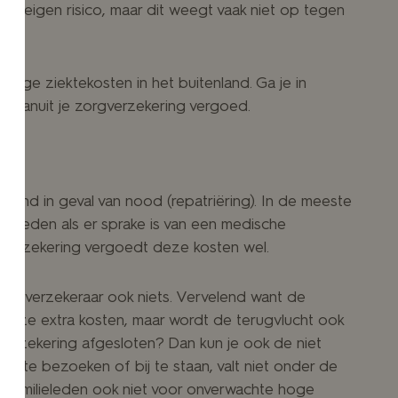
een eigen risico, maar dit weegt vaak niet op tegen
oge ziektekosten in het buitenland. Ga je in
 vanuit je zorgverzekering vergoed.
land in geval van nood (repatriëring). In de meeste
rgoeden als er sprake is van een medische
sverzekering vergoedt deze kosten wel.
 zorgverzekeraar ook niets. Vervelend want de
r deze extra kosten, maar wordt de terugvlucht ook
sverzekering afgesloten? Dan kun je ook de niet
r te bezoeken of bij te staan, valt niet onder de
je familieleden ook niet voor onverwachte hoge