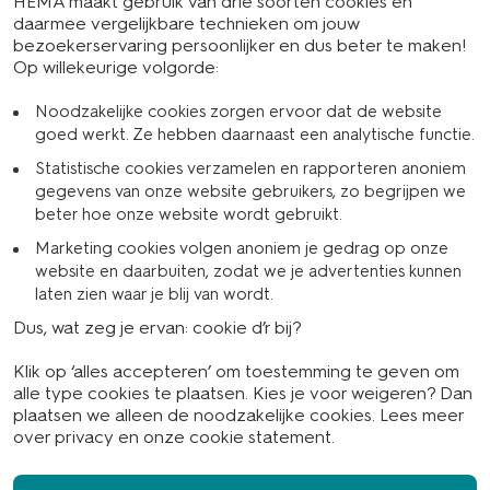
HEMA maakt gebruik van drie soorten cookies en
. Soms heb je bij je doorlopende reisverzekering nog wel 
daarmee vergelijkbare technieken om jouw
aan je zorgverzekeraar te betalen.
bezoekerservaring persoonlijker en dus beter te maken!
Op willekeurige volgorde:
 kosten ben je dus optimaal verzekerd tegen onverwacht h
Noodzakelijke cookies zorgen ervoor dat de website
 geneeskundige kosten geen zin, je zorgkosten worden dan
goed werkt. Ze hebben daarnaast een analytische functie.
Statistische cookies verzamelen en rapporteren anoniem
gegevens van onze website gebruikers, zo begrijpen we
beter hoe onze website wordt gebruikt.
niet aan de mogelijke hoge kosten bij terugreis naar Neder
Marketing cookies volgen anoniem je gedrag op onze
website en daarbuiten, zodat we je advertenties kunnen
reis van de zieke of gewonde verzekerde naar Nederland ve
laten zien waar je blij van wordt.
rdt er vanuit de zorgverzekering niets vergoed. Een rei
Dus, wat zeg je ervan: cookie d’r bij?
amilielid ernstig ziek of zelfs overleden is, vergoedt de
Klik op ‘alles accepteren’ om toestemming te geven om
pen. Met een reisverzekering ben je niet alleen gedekt voo
alle type cookies te plaatsen. Kies je voor weigeren? Dan
plaatsen we alleen de noodzakelijke cookies. Lees meer
 situatie zelf niets te regelen. Heb je ook een annulering
over
privacy
en onze
cookie statement
.
overkomen van familieleden om de zieke of gewonde reizige
e reis- en verblijfskosten wel binnen de dekking en komen 