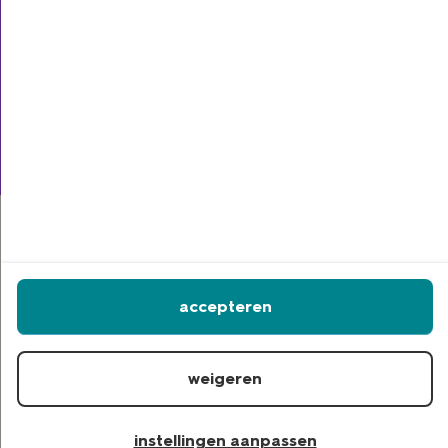
schadeverzekeringen
zorgverzekering
accepteren
privacy statement
disclaimer
weigeren
copyright
cookies
instellingen aanpassen