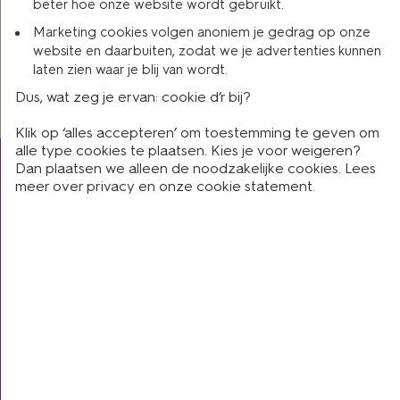
beter hoe onze website wordt gebruikt.
jouw huidige korting is gebaseerd. Jouw schadevrije
Marketing cookies volgen anoniem je gedrag op onze
jaren die zijn opgebouwd bij een vorige
website en daarbuiten, zodat we je advertenties kunnen
verzekeringsmaatschappij worden door HEMA
laten zien waar je blij van wordt.
opgevraagd bij Roy-data. Je hoeft hier niets voor te
Dus, wat zeg je ervan: cookie d’r bij?
doen.
Klik op ‘alles accepteren’ om toestemming te geven om
alle type cookies te plaatsen. Kies je voor weigeren?
Dan plaatsen we alleen de noodzakelijke cookies. Lees
meer over
privacy
en onze
cookie statement
.
producten
autoverzekering
brommerverzekering
woonverzekering
zorgverzekering
dierenverzekering
alle verzekeringen