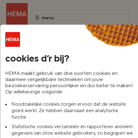
menu
terug naar vorige
cookies d’r bij?
HEMA maakt gebruik van drie soorten cookies en
daarmee vergelijkbare technieken om jouw
bezoekerservaring persoonlijker en dus beter te maken!
Op willekeurige volgorde:
Noodzakelijke cookies zorgen ervoor dat de website
hoe werkt de bonus-malus
goed werkt. Ze hebben daarnaast een analytische
functie.
ladder?
Statistische cookies verzamelen en rapporteren anoniem
gegevens van onze website gebruikers, zo begrijpen we
HEMA neemt het aantal
schadevrije jaren
over waarop