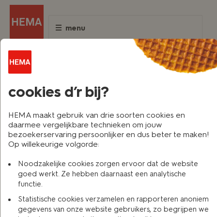
menu
terug naar vorige
cookies d’r bij?
HEMA maakt gebruik van drie soorten cookies en
daarmee vergelijkbare technieken om jouw
bezoekerservaring persoonlijker en dus beter te maken!
Op willekeurige volgorde:
Noodzakelijke cookies zorgen ervoor dat de website
kan ik naast WA mijn brommer
goed werkt. Ze hebben daarnaast een analytische
functie.
nog uitgebreider verzekeren?
Statistische cookies verzamelen en rapporteren anoniem
gegevens van onze website gebruikers, zo begrijpen we
Met de
WA + Volledig Casco dekking (allrisk)
is naast