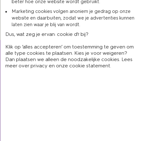
beter hoe onze website wordt gebruikt.
wettelijke aansprakelijkheid (WA) ook schade aan jouw
eigen brommer door een aanrijding, diefstal (of poging
Marketing cookies volgen anoniem je gedrag op onze
website en daarbuiten, zodat we je advertenties kunnen
tot), joyriding, inbraak, brand- en stormschade
laten zien waar je blij van wordt.
verzekerd.
Dus, wat zeg je ervan: cookie d’r bij?
Klik op ‘alles accepteren’ om toestemming te geven om
alle type cookies te plaatsen. Kies je voor weigeren?
Dan plaatsen we alleen de noodzakelijke cookies. Lees
producten
meer over
privacy
en onze
cookie statement
.
autoverzekering
brommerverzekering
woonverzekering
zorgverzekering
dierenverzekering
alle verzekeringen
direct regelen