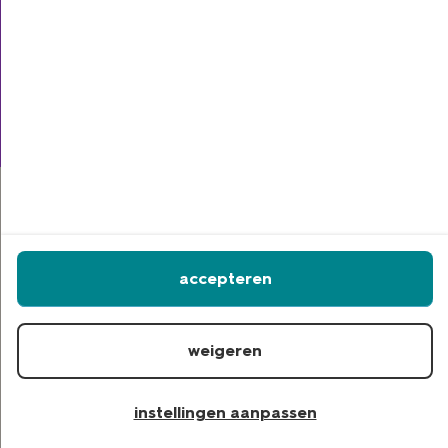
schadeverzekeringen
zorgverzekering
accepteren
privacy statement
disclaimer
weigeren
copyright
cookies
instellingen aanpassen
cookie-instellingen aanpassen